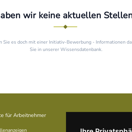
haben wir keine aktuellen Stell
n Sie es doch mit einer Initiativ-Bewerbung - Informationen da
Sie in unserer Wissensdatenbank.
ce für Arbeitnehmer
Service für Arbeitgeber
llenanzeigen
Stellenanzeige schalten
Ihre Privatsphä