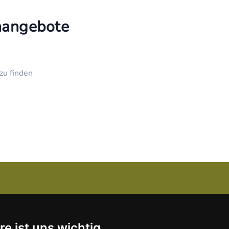
enangebote
zu finden
Über uns
re ist uns wichtig
Kanzlei-Job Blog