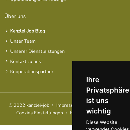
Über uns
Kanzlei-Job Blog
Unser Team
Unserer Dienstleistungen
Kontakt zu uns
Kooperationspartner
Ihre
Privatsphäre
ist uns
© 2022 kanzlei-job
Impressum
AGB
Datenschutz
wichtig
Cookies Einstellungen
Haftungsausschluss
FAQ
Diese Website
verwendet Cookies