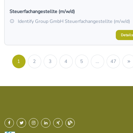
Steuerfachangestellte (m/w/d)
Identify Group GmbH Steuerfachangestellte (m/w/d)
Details
1
2
3
4
5
...
47