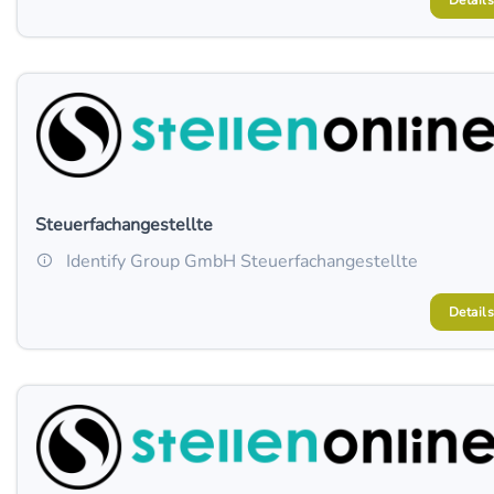
Details
Steuerfachangestellte
Identify Group GmbH Steuerfachangestellte
Details