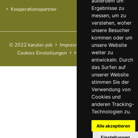
außerdem um
Ergebnisse zu
Kooperationspartner
messen, um zu
verstehen, woher
unsere Besucher
kommen oder um
© 2022 kanzlei-job
Impressum
AGB
Datenschutz
unsere Website
weiter zu
Cookies Einstellungen
Haftungsausschluss
FAQ
entwickeln. Durch
das Surfen auf
unserer Website
stimmen Sie der
Verwendung von
Cookies und
anderen Tracking-
Technologien zu.
Alle akzeptieren
Einstellungen