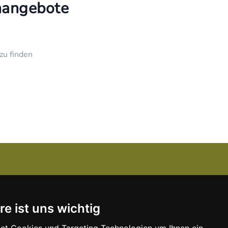
enangebote
zu finden
Über uns
re ist uns wichtig
Kanzlei-Job Blog
Unser Team