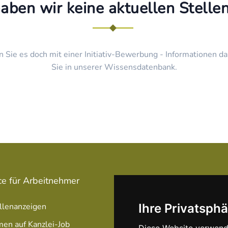
haben wir keine aktuellen Stell
n Sie es doch mit einer Initiativ-Bewerbung - Informationen da
Sie in unserer Wissensdatenbank.
ce für Arbeitnehmer
Service für Arbeitgeber
llenanzeigen
Stellenanzeige schalten
Ihre Privatsphä
men auf Kanzlei-Job
Unsere Anzeigen Pakete /