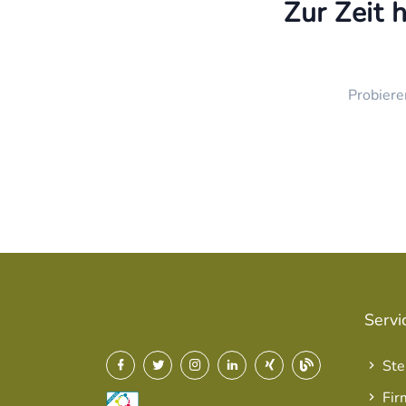
Zur Zeit 
Probiere
Servi
Ste
Fir