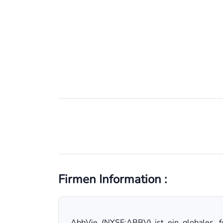
Firmen Information :
AbbVie (NYSE:ABBV) ist ein globales, f