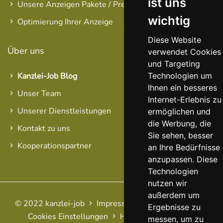
ist uns
Unsere Anzeigen Pakete / Preise
wichtig
Optimierung Ihrer Anzeige
Diese Website
Über uns
verwendet Cookies
und Targeting
Technologien um
Kanzlei-Job Blog
Ihnen ein besseres
Unser Team
Internet-Erlebnis zu
Unserer Dienstleistungen
ermöglichen und
die Werbung, die
Kontakt zu uns
Sie sehen, besser
Kooperationspartner
an Ihre Bedürfnisse
anzupassen. Diese
Technologien
nutzen wir
außerdem um
© 2022 kanzlei-job
Impressum
AGB
Datenschutz
Ergebnisse zu
Cookies Einstellungen
Haftungsausschluss
FAQ
messen, um zu