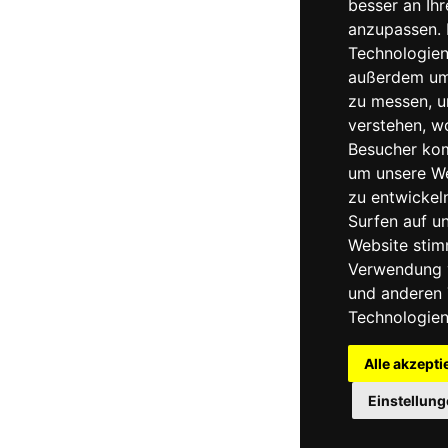
besser an Ihr
anzupassen. 
Technologien
außerdem um
zu messen, 
verstehen, w
Besucher ko
um unsere We
zu entwickel
Surfen auf u
Website stim
Verwendung 
und anderen 
Technologien
Alle akzepti
Einstellun