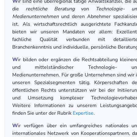
W
ir sind eine überregional tätige Anwaltskanzlei, die a
die
rechtliche Beratung
von
Technologie- u
Medienunternehmen
und deren Abnehmer spezialisie
ist. Als wirtschaftsrechtlich ausgerichtete Fachkanzl
bieten wir unseren Mandaten vor allem: Exzellen
fachliche Qualität verbunden mit detaillierte
Branchenkenntnis und individuelle, persönliche Beratun
W
ir bilden oder ergänzen die Rechtsabteilung kleiner
und mittelständischer Technologie- un
Medienunternehmen. Für große Unternehmen sind wir 
unseren Spezialsegmenten tätig. Körperschaften d
öffentlichen Rechts unterstützen wir bei der Initiieru
und Umsetzung komplexer Technologievorhaben
Weitere Informationen zu unserem Leistungsangeb
finden Sie unter der Rubrik
Expertise
.
W
ir verfügen über ein umfangreiches nationales u
internationales Netzwerk von Kooperationspartnern, d