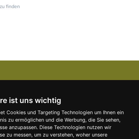
zu finden
Über uns
re ist uns wichtig
Kanzlei-Job Blog
Unser Team
et Cookies und Targeting Technologien um Ihnen ein
bnis zu ermöglichen und die Werbung, die Sie sehen,
Unserer Dienstleistungen
isse anzupassen. Diese Technologien nutzen wir
e
Kontakt zu uns
e zu messen, um zu verstehen, woher unsere