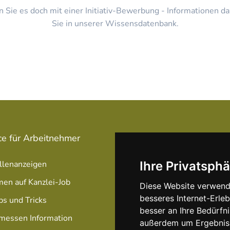
n Sie es doch mit einer Initiativ-Bewerbung - Informationen da
Sie in unserer Wissensdatenbank.
ce für Arbeitnehmer
Service für Arbeitgeber
llenanzeigen
Stellenanzeige schalten
Ihre Privatsphä
men auf Kanzlei-Job
Unsere Anzeigen Pakete /
Diese Website verwend
Preise
besseres Internet-Erle
ps und Tricks
besser an Ihre Bedürfn
Optimierung Ihrer Anzeig
messen Information
außerdem um Ergebniss