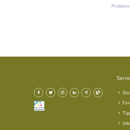
Probiere
Servi
Ste
Fir
Tip
Job