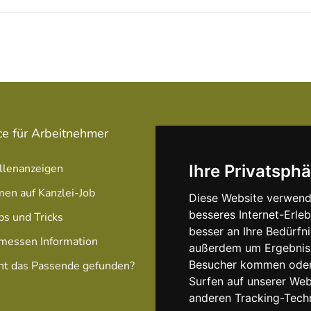
ce für Arbeitnehmer
Service für Arbeitgeber
llenanzeigen
Stellenanzeige schalten
Ihre Privatsphä
men auf Kanzlei-Job
Unsere Anzeigen Pakete /
Diese Website verwend
Preise
besseres Internet-Erle
ps und Tricks
besser an Ihre Bedürfn
Optimierung Ihrer Anzeig
messen Information
außerdem um Ergebniss
Besucher kommen oder 
ht das Passende gefunden?
Surfen auf unserer We
anderen Tracking-Tech