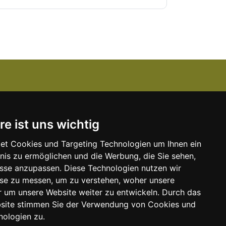
Über uns
re ist uns wichtig
Kanzlei-Job Blog
Unser Team
et Cookies und Targeting Technologien um Ihnen ein
bnis zu ermöglichen und die Werbung, die Sie sehen,
Unserer Dienstleistungen
isse anzupassen. Diese Technologien nutzen wir
e
Kontakt zu uns
e zu messen, um zu verstehen, woher unsere
um unsere Website weiter zu entwickeln. Durch das
Kooperationspartner
bsite stimmen Sie der Verwendung von Cookies und
nologien zu.