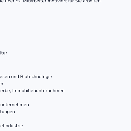
e über 90 Mitarbeiter motiviert für Sie arbeiten.
lter
esen und Biotechnologie
er
werbe, Immobilienunternehmen
ieunternehmen
ftungen
elindustrie