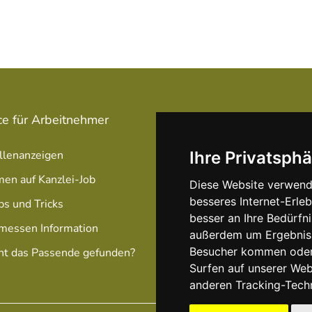
ce für Arbeitnehmer
Service für Arbeitgeber
llenanzeigen
Stellenanzeige schalten
Ihre Privatsphä
men auf Kanzlei-Job
Unsere Anzeigen Pakete /
Diese Website verwend
Preise
besseres Internet-Erle
ps und Tricks
besser an Ihre Bedürfn
Optimierung Ihrer Anzeig
messen Information
außerdem um Ergebniss
Besucher kommen oder 
ht das Passende gefunden?
Surfen auf unserer We
anderen Tracking-Tech