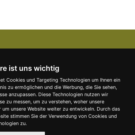
Über uns
re ist uns wichtig
Kanzlei-Job Blog
Unser Team
et Cookies und Targeting Technologien um Ihnen ein
bnis zu ermöglichen und die Werbung, die Sie sehen,
Unserer Dienstleistungen
isse anzupassen. Diese Technologien nutzen wir
e
Kontakt zu uns
e zu messen, um zu verstehen, woher unsere
um unsere Website weiter zu entwickeln. Durch das
Kooperationspartner
bsite stimmen Sie der Verwendung von Cookies und
nologien zu.