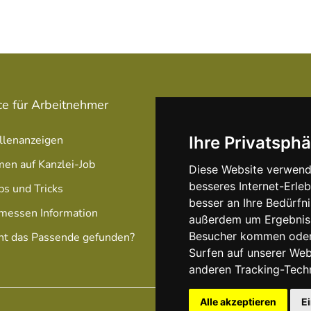
ce für Arbeitnehmer
Service für Arbeitgeber
llenanzeigen
Stellenanzeige schalten
Ihre Privatsphä
men auf Kanzlei-Job
Unsere Anzeigen Pakete /
Diese Website verwend
Preise
besseres Internet-Erle
ps und Tricks
besser an Ihre Bedürfn
Optimierung Ihrer Anzeig
messen Information
außerdem um Ergebniss
Besucher kommen oder 
ht das Passende gefunden?
Surfen auf unserer We
anderen Tracking-Tech
Alle akzeptieren
E