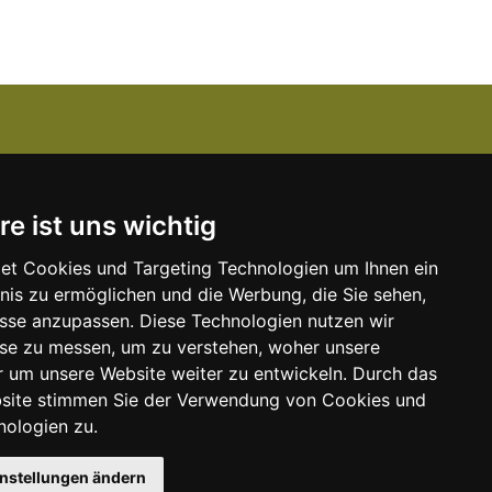
Über uns
re ist uns wichtig
Kanzlei-Job Blog
Unser Team
et Cookies und Targeting Technologien um Ihnen ein
bnis zu ermöglichen und die Werbung, die Sie sehen,
Unserer Dienstleistungen
isse anzupassen. Diese Technologien nutzen wir
e
Kontakt zu uns
e zu messen, um zu verstehen, woher unsere
um unsere Website weiter zu entwickeln. Durch das
Kooperationspartner
bsite stimmen Sie der Verwendung von Cookies und
nologien zu.
instellungen ändern