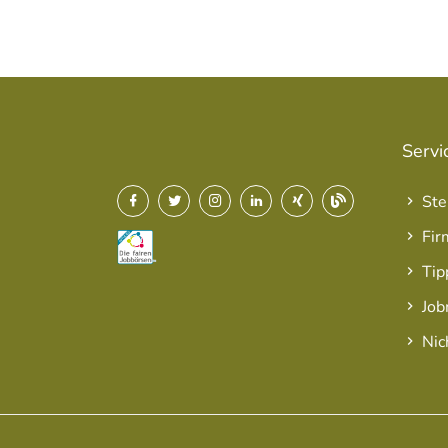
Servi
Ste
Fir
Tip
Job
Nic