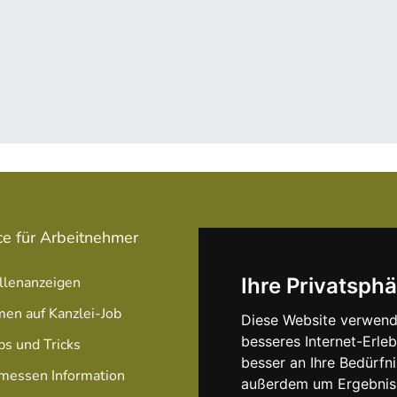
ce für Arbeitnehmer
Service für Arbeitgeber
llenanzeigen
Stellenanzeige schalten
Ihre Privatsphä
men auf Kanzlei-Job
Unsere Anzeigen Pakete /
Diese Website verwend
Preise
besseres Internet-Erle
ps und Tricks
besser an Ihre Bedürfn
Optimierung Ihrer Anzeig
messen Information
außerdem um Ergebniss