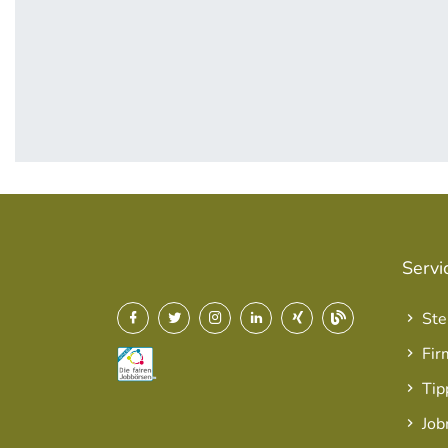
Servi
Ste
Fir
Tip
Job