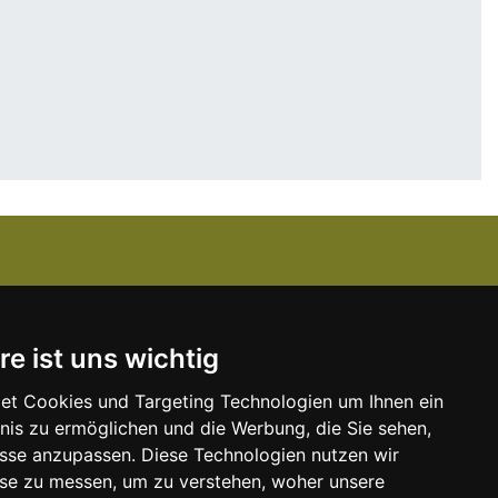
Über uns
re ist uns wichtig
Kanzlei-Job Blog
Unser Team
et Cookies und Targeting Technologien um Ihnen ein
bnis zu ermöglichen und die Werbung, die Sie sehen,
Unserer Dienstleistungen
isse anzupassen. Diese Technologien nutzen wir
e
Kontakt zu uns
e zu messen, um zu verstehen, woher unsere